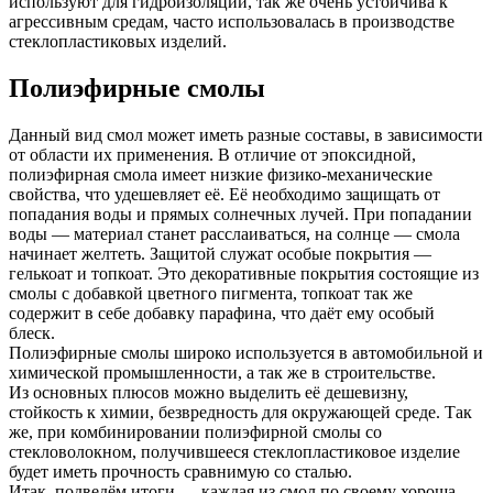
используют для гидроизоляции, так же очень устойчива к
агрессивным средам, часто использовалась в производстве
стеклопластиковых изделий.
Полиэфирные смолы
Данный вид смол может иметь разные составы, в зависимости
от области их применения. В отличие от эпоксидной,
полиэфирная смола имеет низкие физико-механические
свойства, что удешевляет её. Её необходимо защищать от
попадания воды и прямых солнечных лучей. При попадании
воды — материал станет расслаиваться, на солнце — смола
начинает желтеть. Защитой служат особые покрытия —
гелькоат и топкоат. Это декоративные покрытия состоящие из
смолы с добавкой цветного пигмента, топкоат так же
содержит в себе добавку парафина, что даёт ему особый
блеск.
Полиэфирные смолы широко используется в автомобильной и
химической промышленности, а так же в строительстве.
Из основных плюсов можно выделить её дешевизну,
стойкость к химии, безвредность для окружающей среде. Так
же, при комбинировании полиэфирной смолы со
стекловолокном, получившееся стеклопластиковое изделие
будет иметь прочность сравнимую со сталью.
Итак, подведём итоги — каждая из смол по своему хороша.