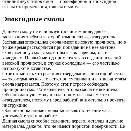
отличия двух типов смол — полиэфирной и эпоксидной,
сферы их применения, плюсы и минусы.
Эпоксидные смолы
Данную смолу не используют в чистом виде, для её
застывания требуется второй компонент — отвердитель.
Застывшая эпоксидная смола имеет высокую прочность, но в
то же время растворяется при попадании на неё ацетона.
Отвержение у смолы может быть как горячим, так и
холодным. Первый метод применяется в создании изделий
высокой прочности, в случае с холодным — его частенько
используют в хозяйстве.
Стоит отметить что реакция отвердевания эпоксидной смолы
— экзотермическая, то есть, при смешивании с отвердителем
смола нагревается. Поэтому, стоит строго соблюдать
пропорцию смола/отвердитель, чтобы смола не вскипела.
Обычно данную смолу продают комплектом вместе с
отвердителем, поэтому перед работой внимательно прочтите
инструкцию.
Обычно эпоксидные смолы застывают в течение часа,
учитывайте это при работе.
Данная смола способна склеивать дерево, металлы и другие
материалы, даже те, что не имеют пористой поверхности. Её