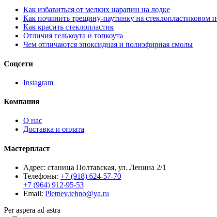
Как избавиться от мелких царапин на лодке
Как починить трещину-паутинку на стеклопластиковом 
Как красить стеклопластик
Отличия гелькоута и топкоута
Чем отличаются эпоксидная и полиэфирная смолы
Соцсети
Instagram
Компания
О нас
Доставка и оплата
Мастерпласт
Адрес: станица Полтавская, ул. Ленина 2/1
Телефоны:
+7 (918) 624-57-70
+7 (964) 912-95-53
Email:
Pletnev.tehno@ya.ru
Per aspera ad astra