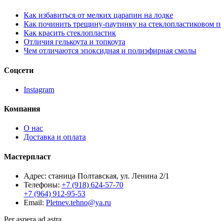
Как избавиться от мелких царапин на лодке
Как починить трещину-паутинку на стеклопластиковом 
Как красить стеклопластик
Отличия гелькоута и топкоута
Чем отличаются эпоксидная и полиэфирная смолы
Соцсети
Instagram
Компания
О нас
Доставка и оплата
Мастерпласт
Адрес: станица Полтавская, ул. Ленина 2/1
Телефоны:
+7 (918) 624-57-70
+7 (964) 912-95-53
Email:
Pletnev.tehno@ya.ru
Per aspera ad astra