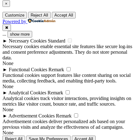
×
Customize
Reject All
Accept All
Powered by
✖
...
show more
►
Necessary Cookies
Standard
Necessary cookies enable essential site features like secure log-ins
and consent preference adjustments. They do not store personal
data.
None
►
Functional Cookies
Remark
Functional cookies support features like content sharing on social
media, collecting feedback, and enabling third-party tools.
None
►
Analytical Cookies
Remark
Analytical cookies track visitor interactions, providing insights on
metrics like visitor count, bounce rate, and traffic sources.
None
►
Advertisement Cookies
Remark
Advertisement cookies deliver personalized ads based on your
previous visits and analyze the effectiveness of ad campaigns.
None
Reject All
Save My Preferences
Accept All